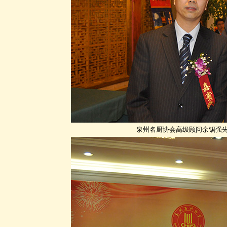
泉州名厨协会高级顾问余锡强