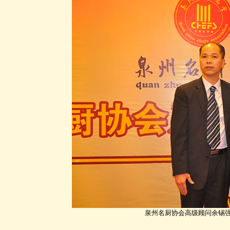
泉州名厨协会高级顾问余锡